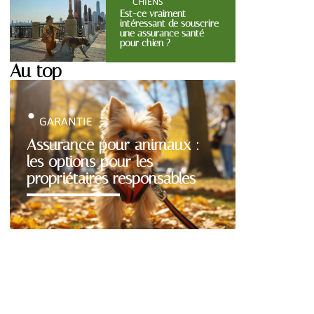
CHIENS
Est-ce vraiment
intéressant de souscrire
une assurance santé
pour chien ?
Au top
GARANTIE
Assurance pour animaux :
les options pour les
propriétaires responsables