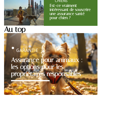
CHIENS
Est-ce vraiment
intéressant de souscrire
une assurance santé
pour chien ?
Au top
GARANTIE
Assurance pour animaux :
les options pour les
propriétaires responsables