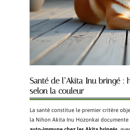
Santé de l’Akita Inu bringé :
selon la couleur
La santé constitue le premier critère obj
la Nihon Akita Inu Hozonkai documente
auto-immune chez les Akita bringés
, av