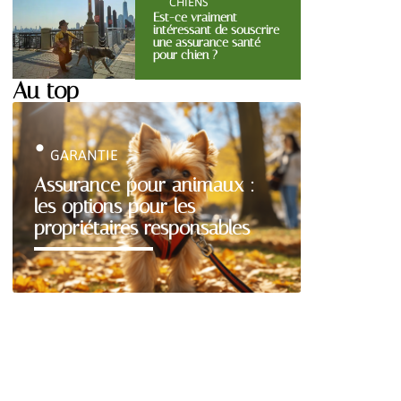
CHIENS
Est-ce vraiment
intéressant de souscrire
une assurance santé
pour chien ?
Au top
GARANTIE
Assurance pour animaux :
les options pour les
propriétaires responsables