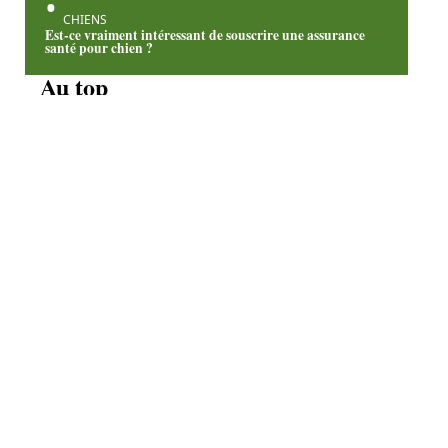
CHIENS
Est-ce vraiment intéressant de souscrire une assurance
santé pour chien ?
Au top
GARANTIE
Assurance pour animaux
: les options pour les
propriétaires
responsables