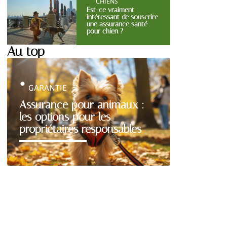
CHIENS
Est-ce vraiment
intéressant de souscrire
une assurance santé
pour chien ?
Au top
GARANTIE
Assurance pour animaux :
les options pour les
propriétaires responsables