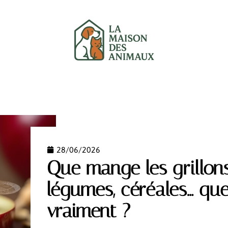
UX
CHATS
CHIENS
GARANTIE
NEWS
28/06/2026
Que mange les grillons 
légumes, céréales… que
vraiment ?