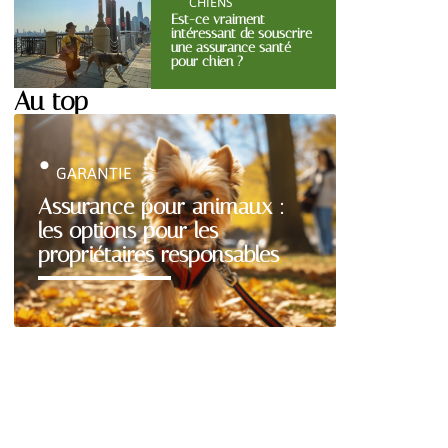
CHIENS
Est-ce vraiment
intéressant de souscrire
une assurance santé
pour chien ?
Au top
GARANTIE
Assurance pour animaux :
les options pour les
propriétaires responsables