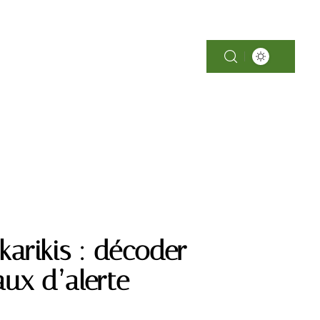
SOINS
arikis : décoder
naux d’alerte