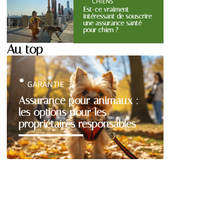
CHIENS
Est-ce vraiment
intéressant de souscrire
une assurance santé
pour chien ?
Au top
GARANTIE
Assurance pour animaux :
les options pour les
propriétaires responsables