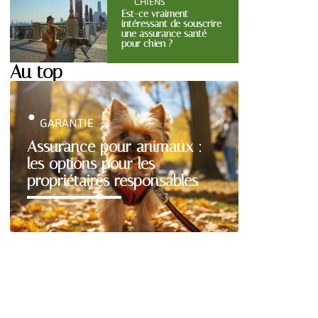
CHIENS
Est-ce vraiment
intéressant de souscrire
une assurance santé
pour chien ?
Au top
GARANTIE
Assurance pour animaux :
les options pour les
propriétaires responsables